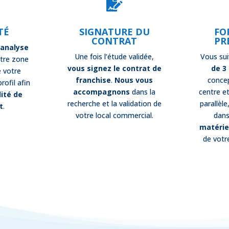

TÉ
SIGNATURE DU
FO
CONTRAT
PR
e
analyse
Une fois l’étude validée,
Vous su
tre zone
vous signez le contrat de
de 3
 votre
franchise
.
Nous vous
concep
rofil afin
accompagnons
dans la
centre et
lité de
recherche et la validation de
parallèle
t
.
votre local commercial.
dans
matérie
de votr