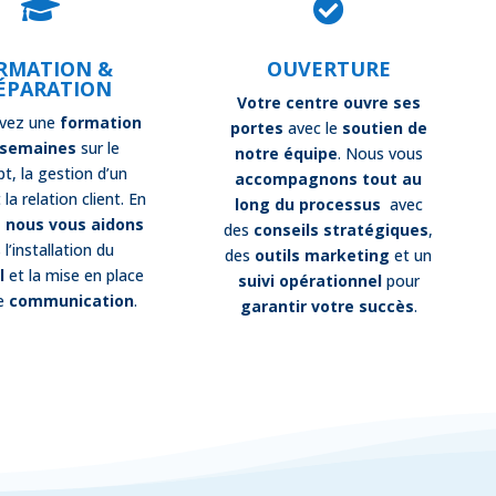


RMATION &
OUVERTURE
ÉPARATION
Votre centre ouvre ses
ivez une
formation
portes
avec le
soutien de
 semaines
sur le
notre équipe
. Nous vous
t, la gestion d’un
accompagnons tout au
 la relation client. En
long du processus
avec
,
nous vous aidons
des
conseils stratégiques
,
 l’installation du
des
outils marketing
et un
l
et la mise en place
suivi opérationnel
pour
e
communication
.
garantir votre succès
.