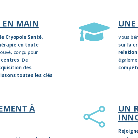
 EN MAIN
UNE

le Cryopole Santé,
Vous bén
hérapie
en toute
sur la c
ouvé, conçu pour
relation
 centres
. De
égalemen
cquisition des
compét
issons toutes les clés
EMENT À
UN 

INN
Rejoign