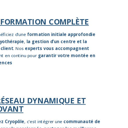
 FORMATION COMPLÈTE
éficiez d’une
formation initiale approfondie
ryothérapie
,
la gestion d’un centre et la
 client
. Nos
experts vous accompagnent
t en continu pour
garantir votre montée en
ences
RÉSEAU DYNAMIQUE ET
OVANT
ez Cryopôle
, c’est intégrer une
communauté de