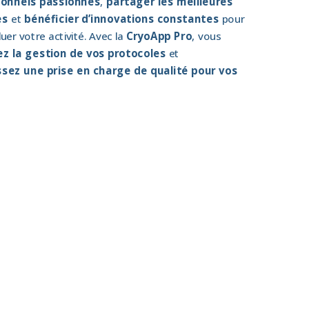
ionnels passionnés
,
partager les meilleures
es
et
bénéficier d’innovations constantes
pour
luer votre activité. Avec la
CryoApp Pro
, vous
ez la gestion de vos protocoles
et
sez une prise en charge de qualité pour vos