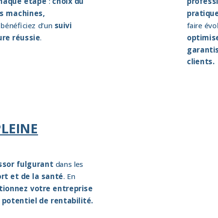
chaque étape
:
choix du
profess
des machines,
pratiqu
bénéficiez d’un
suivi
faire évo
re réussie
.
optimis
garantis
clients.
LEINE
ssor fulgurant
dans les
rt et de la santé
. En
tionnez votre entreprise
 potentiel de rentabilité.