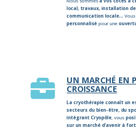
Nous sommes
à vos côtés à 
local, travaux, installation 
communication locale…
Vous 
personnalisé
pour une
ouvertu
UN MARCHÉ EN P

CROISSANCE
La cryothérapie connaît un e
secteurs du bien-être, du spo
intégrant Cryopôle
, vous
posi
sur un marché d’avenir à fort