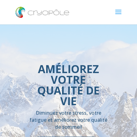
AMÉLIOREZ
VOTRE
QUALITÉ DE
VIE
Diminuez votre stress, votre
fatigue et améliorez votre qualité
de sommeil